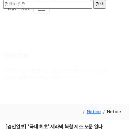
Notice
REPROTECH is an innovator company that creates
sustainable manufacturing innovation.
Notice
Notice
[경인일보] '국내 최초' 세라믹 복합 제조 포문 열다